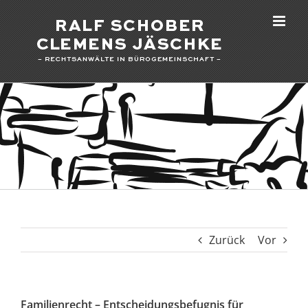
Zum
Inhalt
springen
Zurück
Vor
Familienrecht – Entscheidungsbefugnis für