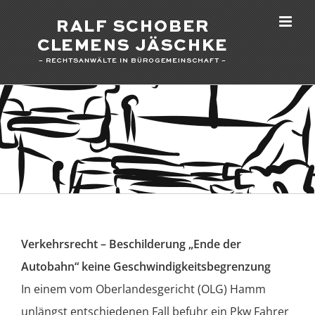
Zum
Inhalt
springen
Verkehrsrecht – Beschilderung „Ende der
Autobahn“ keine Geschwindigkeitsbegrenzung
In einem vom Oberlandesgericht (OLG) Hamm
unlängst entschiedenen Fall befuhr ein Pkw Fahrer